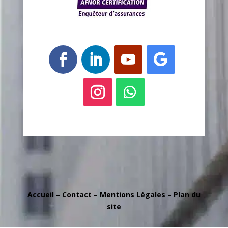
Accueil
–
Contact
–
Mentions Légales
–
Plan du
site