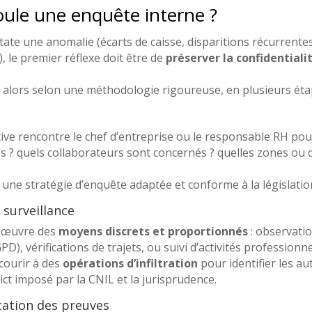
le une enquête interne ?
ate une anomalie (écarts de caisse, disparitions récurrentes
, le premier réflexe doit être de
préserver la confidentiali
nt alors selon une méthodologie rigoureuse, en plusieurs éta
ctive rencontre le chef d’entreprise ou le responsable RH po
tés ? quels collaborateurs sont concernés ? quelles zones ou
 une stratégie d’enquête adaptée et conforme à la législatio
 surveillance
n œuvre des
moyens discrets et proportionnés
: observatio
D), vérifications de trajets, ou suivi d’activités professionne
ecourir à des
opérations d’infiltration
pour identifier les au
rict imposé par la CNIL et la jurisprudence.
fication des preuves