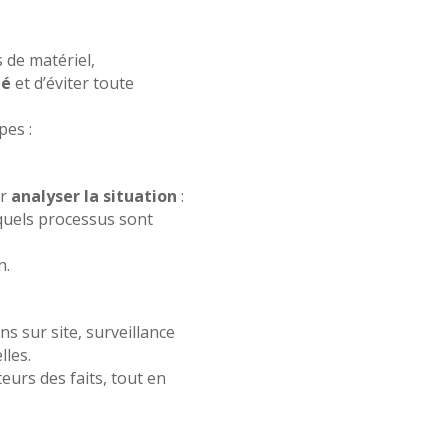
 de matériel,
té
et d’éviter toute
pes :
ur
analyser la situation
:
 quels processus sont
n.
ns sur site, surveillance
lles.
teurs des faits, tout en