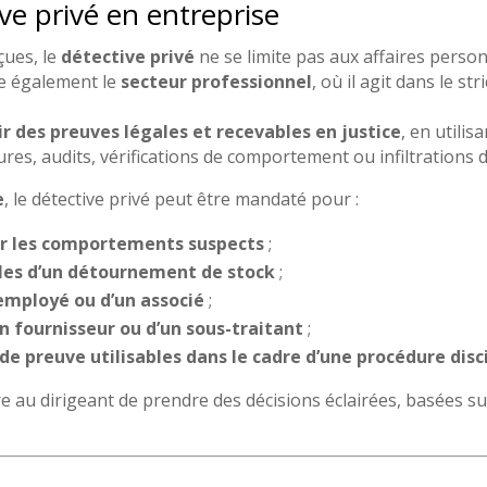
ive privé en entreprise
çues, le
détective privé
ne se limite pas aux affaires perso
e également le
secteur professionnel
, où il agit dans le st
lir des preuves légales et recevables en justice
, en utili
tures, audits, vérifications de comportement ou infiltrations d
e
, le détective privé peut être mandaté pour :
r les comportements suspects
;
bles d’un détournement de stock
;
 employé ou d’un associé
;
un fournisseur ou d’un sous-traitant
;
e preuve utilisables dans le cadre d’une procédure disci
ttre au dirigeant de prendre des décisions éclairées, basées s