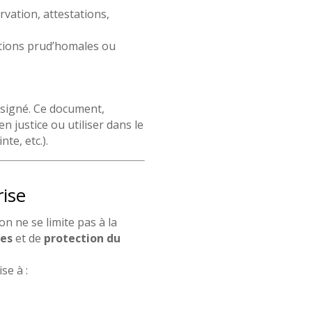
vation, attestations,
ctions prud’homales ou
t signé. Ce document,
n justice ou utiliser dans le
te, etc.).
rise
on ne se limite pas à la
ues
et de
protection du
se à :