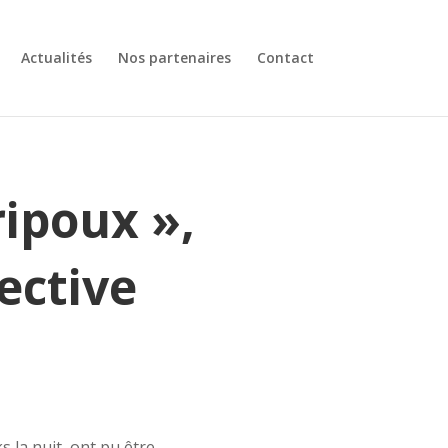
Actualités
Nos partenaires
Contact
ripoux »,
ective
 la nuit, ont pu être