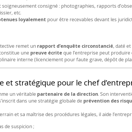
t soigneusement consigné : photographies, rapports d’obser
sier, etc.
btenues loyalement
pour être recevables devant les juridi
détective remet un
rapport d’enquête circonstancié
, daté e
 constitue une
preuve écrite
que l’entreprise peut produire e
linaire interne (licenciement pour faute grave, dépôt de plain
e et stratégique pour le chef d’entrep
mme un véritable
partenaire de la direction
. Son interventi
 s’inscrit dans une stratégie globale de
prévention des risq
rrain et sa maîtrise des procédures légales, il aide l’entrepri
s de suspicion ;