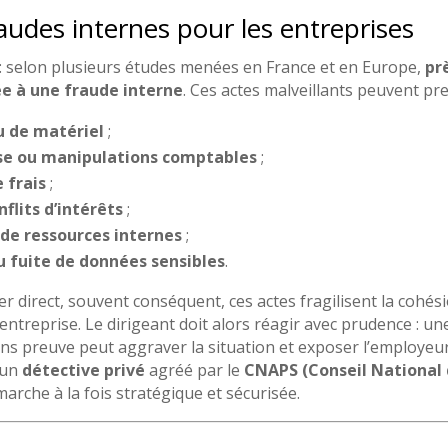
audes internes pour les entreprises
 : selon plusieurs études menées en France et en Europe,
pr
e à une fraude interne
. Ces actes malveillants peuvent pr
u de matériel
;
se ou manipulations comptables
;
 frais
;
flits d’intérêts
;
 de ressources internes
;
u fuite de données sensibles
.
er direct, souvent conséquent, ces actes fragilisent la cohés
l’entreprise. Le dirigeant doit alors réagir avec prudence : 
ans preuve peut aggraver la situation et exposer l’employeur 
 un
détective privé
agréé par le
CNAPS (Conseil National 
rche à la fois stratégique et sécurisée.