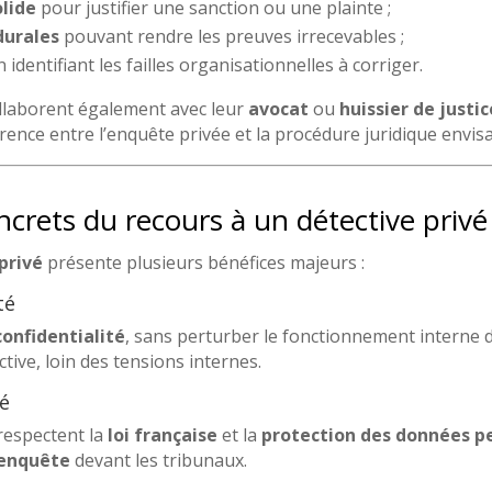
olide
pour justifier une sanction ou une plainte ;
durales
pouvant rendre les preuves irrecevables ;
n identifiant les failles organisationnelles à corriger.
llaborent également avec leur
avocat
ou
huissier de justic
rence entre l’enquête privée et la procédure juridique envis
crets du recours à un détective privé
privé
présente plusieurs bénéfices majeurs :
té
confidentialité
, sans perturber le fonctionnement interne de
tive, loin des tensions internes.
té
respectent la
loi française
et la
protection des données p
’enquête
devant les tribunaux.