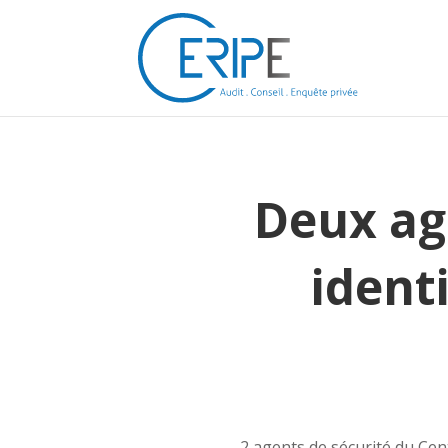
Deux age
ident
2 agents de sécurité du Cen