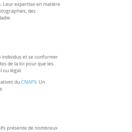
s
. Leur expertise en matière
hotographies, des
adie.
es individus et se conformer
tes de la loi pour que les
l ou légal.
ratives du
CNAPS
: Un
e.
busifs présente de nombreux