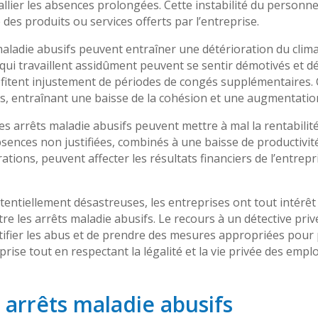
lier les absences prolongées. Cette instabilité du personn
 des produits ou services offerts par l’entreprise.
aladie abusifs peuvent entraîner une détérioration du clima
 qui travaillent assidûment peuvent se sentir démotivés et dé
ofitent injustement de périodes de congés supplémentaires.
s, entraînant une baisse de la cohésion et une augmentatio
 les arrêts maladie abusifs peuvent mettre à mal la rentabilité
sences non justifiées, combinés à une baisse de productivité
tions, peuvent affecter les résultats financiers de l’entrepr
entiellement désastreuses, les entreprises ont tout intérê
re les arrêts maladie abusifs. Le recours à un détective pri
entifier les abus et de prendre des mesures appropriées pour
prise tout en respectant la légalité et la vie privée des empl
 arrêts maladie abusifs