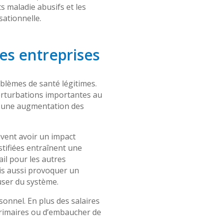
êts maladie abusifs et les
sationnelle.
les entreprises
oblèmes de santé légitimes.
perturbations importantes au
, une augmentation des
uvent avoir un impact
stifiées entraînent une
il pour les autres
ais aussi provoquer un
user du système.
onnel. En plus des salaires
térimaires ou d’embaucher de