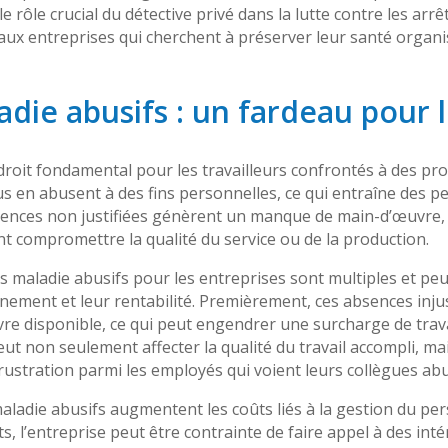
 le rôle crucial du détective privé dans la lutte contre les arr
aux entreprises qui cherchent à préserver leur santé organi
adie abusifs : un fardeau pour 
droit fondamental pour les travailleurs confrontés à des pr
us en abusent à des fins personnelles, ce qui entraîne des 
absences non justifiées génèrent un manque de main-d’œuvre
nt compromettre la qualité du service ou de la production.
 maladie abusifs pour les entreprises sont multiples et pe
onnement et leur rentabilité. Premièrement, ces absences inju
re disponible, ce qui peut engendrer une surcharge de trava
eut non seulement affecter la qualité du travail accompli, m
 frustration parmi les employés qui voient leurs collègues ab
ladie abusifs augmentent les coûts liés à la gestion du pers
, l’entreprise peut être contrainte de faire appel à des in